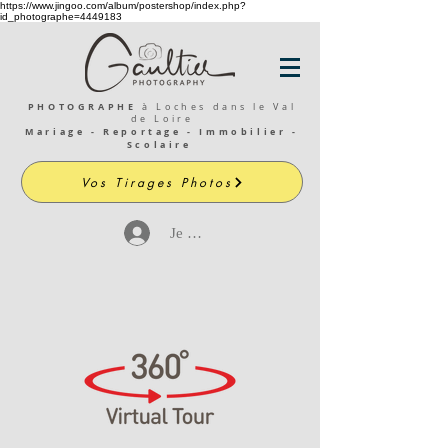
https://www.jingoo.com/album/postershop/index.php?
id_photographe=4449183
PHOTOGRAPHE
à Loches dans le Val
de Loire
Mariage - Reportage - Immobilier -
Scolaire
Vos Tirages Photos
Je me connecte