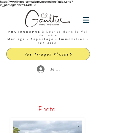
https://www.jingoo.com/album/postershop/index.php?
id_photographe=4449183
PHOTOGRAPHE
à Loches dans le Val
de Loire
Mariage - Reportage - Immobilier -
Scolaire
Vos Tirages Photos
Je me connecte
Photo