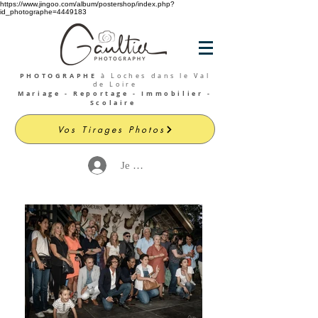
https://www.jingoo.com/album/postershop/index.php?
id_photographe=4449183
PHOTOGRAPHE
à Loches dans le Val
de Loire
Mariage - Reportage - Immobilier -
Scolaire
Vos Tirages Photos
Je me connecte