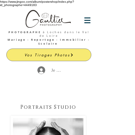
https://www.jingoo.com/album/postershop/index.php?
id_photographe=4449183
PHOTOGRAPHE
à Loches dans le Val
de Loire
Mariage - Reportage - Immobilier -
Scolaire
Vos Tirages Photos
Je me connecte
Portraits Studio