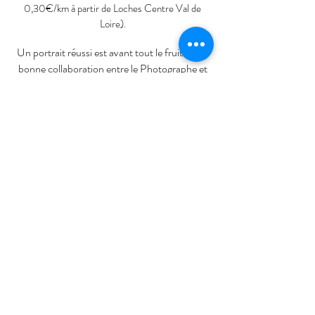
0,30€/km à partir de Loches Centre Val de
Loire).
Un portrait réussi est avant tout le fruit d'une
bonne collaboration entre le Photographe et
son sujet. N'hésitez pas à me contacter. Nous
établirons ensemble la prestation qui vous
convient.
Me contacter
Réserver
©
Copyright Gaultier PHOTOGRAPHY 2024